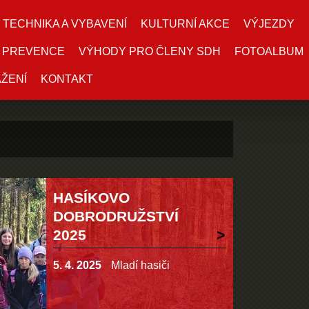
TECHNIKA A VYBAVENÍ
KULTURNÍ AKCE
VÝJEZDY
PREVENCE
VÝHODY PRO ČLENY SDH
FOTOALBUM
AŽENÍ
KONTAKT
HASÍKOVO
DOBRODRUŽSTVÍ
2025
5. 4. 2025
Mladí hasiči