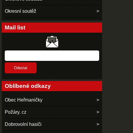
Okresní soutěž
Mail list
Oblíbené odkazy
Obec Heřmaničky
Požáry. cz
Dobrovolní hasiči