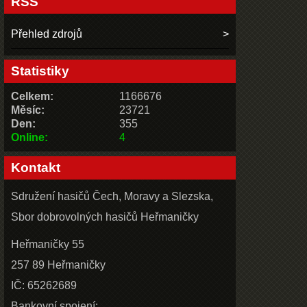
RSS
Přehled zdrojů
Statistiky
Celkem:
1166676
Měsíc:
23721
Den:
355
Online:
4
Kontakt
Sdružení hasičů Čech, Moravy a Slezska,
Sbor dobrovolných hasičů Heřmaničky
Heřmaničky 55
257 89 Heřmaničky
IČ: 65262689
Bankovní spojení: