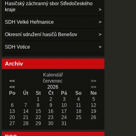
Hasičský záchranný sbor Středočeského
kraje
SDH Velké Heřmanice
Okresní sdružení hasičů Benešov
SDH Votice
Archiv
Kalendář
<<
červenec
>>
<<
2026
>>
Po
Út
St
Čt
Pá
So
Ne
1
2
3
4
5
6
7
8
9
10
11
12
13
14
15
16
17
18
19
20
21
22
23
24
25
26
27
28
29
30
31