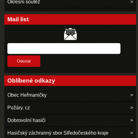
Okresní soutěž
Mail list
Oblíbené odkazy
Obec Heřmaničky
Požáry. cz
Dobrovolní hasiči
Hasičský záchranný sbor Středočeského kraje