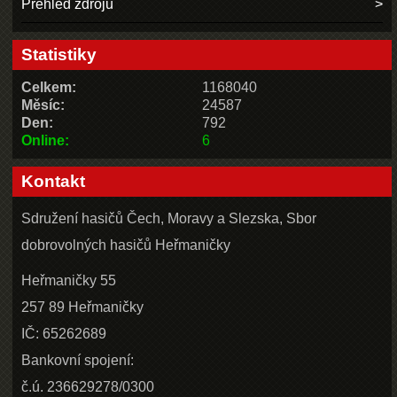
Přehled zdrojů
Statistiky
Celkem:
1168040
Měsíc:
24587
Den:
792
Online:
6
Kontakt
Sdružení hasičů Čech, Moravy a Slezska, Sbor
dobrovolných hasičů Heřmaničky
Heřmaničky 55
257 89 Heřmaničky
IČ: 65262689
Bankovní spojení:
č.ú. 236629278/0300