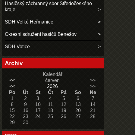
Hasičský záchranný sbor Středočeského
kraje
SDH Velké Heřmanice
Okresní sdružení hasičů Benešov
SDH Votice
Archiv
Kalendář
<<
červen
>>
<<
2026
>>
Po
Út
St
Čt
Pá
So
Ne
1
2
3
4
5
6
7
8
9
10
11
12
13
14
15
16
17
18
19
20
21
22
23
24
25
26
27
28
29
30