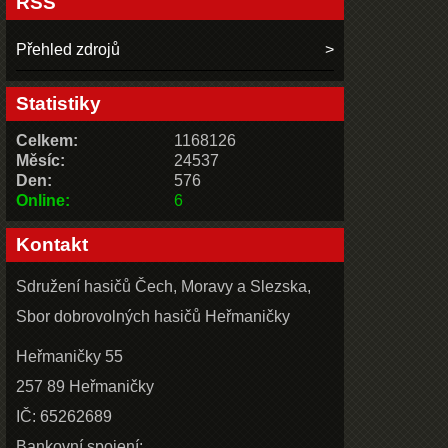
RSS
Přehled zdrojů
Statistiky
Celkem:
1168126
Měsíc:
24537
Den:
576
Online:
6
Kontakt
Sdružení hasičů Čech, Moravy a Slezska,
Sbor dobrovolných hasičů Heřmaničky
Heřmaničky 55
257 89 Heřmaničky
IČ: 65262689
Bankovní spojení: