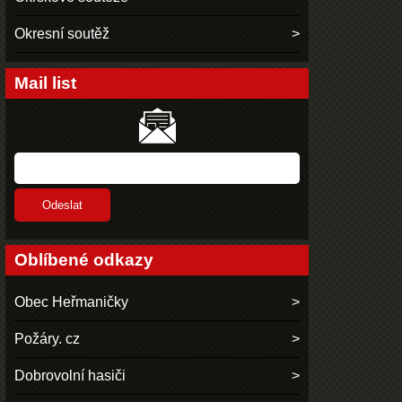
Okresní soutěž
Mail list
Oblíbené odkazy
Obec Heřmaničky
Požáry. cz
Dobrovolní hasiči