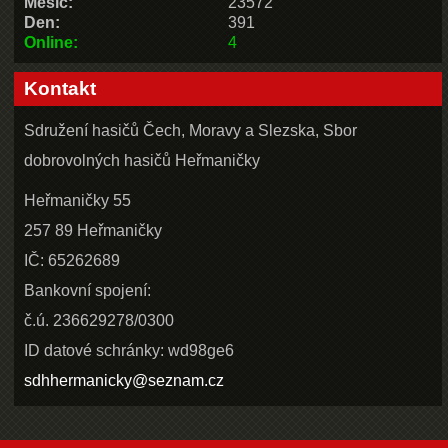
Měsíc:
23572
Den:
391
Online:
4
Kontakt
Sdružení hasičů Čech, Moravy a Slezska, Sbor
dobrovolných hasičů Heřmaničky
Heřmaničky 55
257 89 Heřmaničky
IČ: 65262689
Bankovní spojení:
č.ú. 236629278/0300
ID datové schránky: wd98ge6
sdhhermanicky@seznam.cz