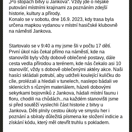
„Po stopách bitvy u Jankova“. Vždy jde o nějaké
putování místními krajinami za poznáním zdejší
historie, kultury a přírody.
Konalo se v sobotu, dne 16.9. 2023, kdy trasa byla
určena mapkou vydanou v místní hasičské klubovně
na náměstí Jankova.
Startovalo se v 9:40 a my jsme šli v počtu 17 dětí.
První úkol nás čekal přímo na náměstí, kde na
stanovišti byly vždy dobově oblečené postavy, dále
cesta vedla přírodou a terénem, kde nás čekalo asi 10
stanovišť, vždy s dobově oblečenými aktéry akce. Naši
hasíci skládali potrubí, aby udrželi koulející kuličku do
cíle, prolézali a hledali v tunelech, naslepo bádali ve
sklenicích s různým materiálem, házeli dobovými
sekyrkami bojovníků z Jankova, hádali místní faunu i
floru, chodili na chůdách...na každém stanovišti jsme
si před soutěží vyslechli část historie z bitvy u
Jankova. Děti plnily cestou úkoly ve smyslu her i
poznání a sbíraly důležitá písmena ke složení indicie a
získání kódu, který měl otevřít truhlu s pokladem.