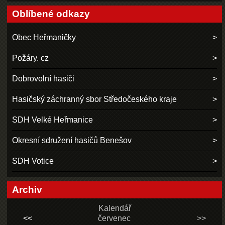
Oblíbené odkazy
Obec Heřmaničky
Požáry. cz
Dobrovolní hasiči
Hasičský záchranný sbor Středočeského kraje
SDH Velké Heřmanice
Okresní sdružení hasičů Benešov
SDH Votice
Archiv
Kalendář
<<
červenec
>>