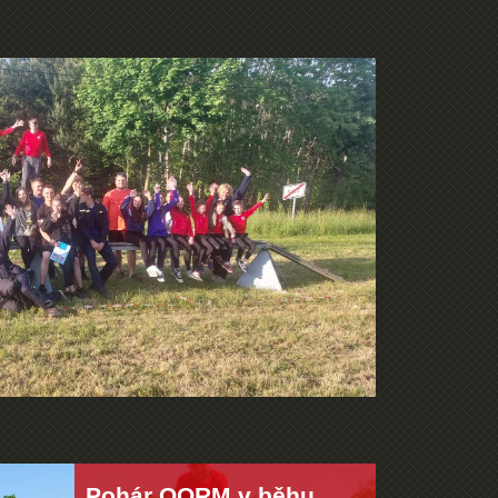
Pohár OORM v běhu