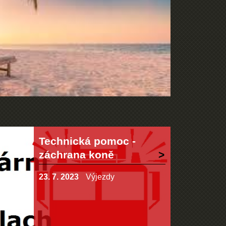
Technická pomoc -
záchrana koně
23. 7. 2023
Výjezdy