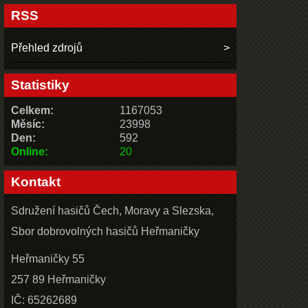
RSS
Přehled zdrojů
Statistiky
Celkem:
1167053
Měsíc:
23998
Den:
592
Online:
20
Kontakt
Sdružení hasičů Čech, Moravy a Slezska,
Sbor dobrovolných hasičů Heřmaničky
Heřmaničky 55
257 89 Heřmaničky
IČ: 65262689