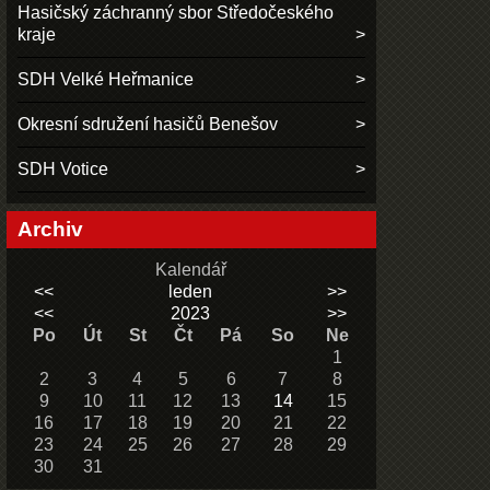
Hasičský záchranný sbor Středočeského
kraje
SDH Velké Heřmanice
Okresní sdružení hasičů Benešov
SDH Votice
Archiv
Kalendář
<<
leden
>>
<<
2023
>>
Po
Út
St
Čt
Pá
So
Ne
1
2
3
4
5
6
7
8
9
10
11
12
13
14
15
16
17
18
19
20
21
22
23
24
25
26
27
28
29
30
31