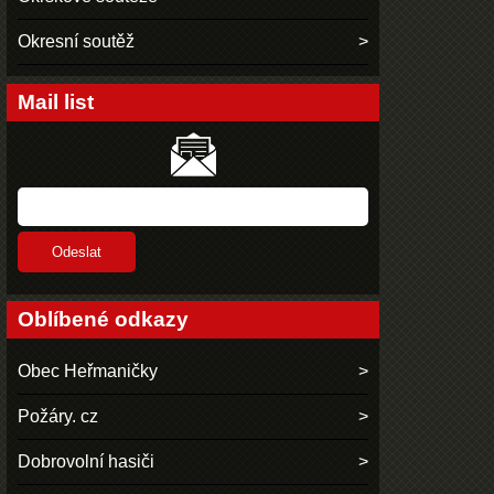
Okresní soutěž
Mail list
Oblíbené odkazy
Obec Heřmaničky
Požáry. cz
Dobrovolní hasiči