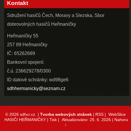
Kontakt
Sdružení hasičů Čech, Moravy a Slezska, Sbor
dobrovolných hasičů Heřmaničky
Heřmaničky 55
257 89 Heřmaničky
IČ: 65262689
Bankovní spojení:
č.ú. 236629278/0300
ID datové schránky: wd98ge6
sdhhermanicky@seznam.cz
© 2026 sdhcr.cz
|
Tvorba webových stránek
|
RSS
|
WebSlice
HASIČI HEŘMANIČKY
|
Tisk
|
Aktualizováno: 25. 6. 2026
|
Nahoru
↑