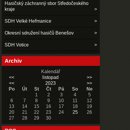
Hasičský záchranný sbor Středočeského
kraje
SDH Velké Heřmanice
Okresní sdružení hasičů Benešov
SDH Votice
Archiv
Kalendář
<<
listopad
>>
<<
2023
>>
Po
Út
St
Čt
Pá
So
Ne
1
2
3
4
5
6
7
8
9
10
11
12
13
14
15
16
17
18
19
20
21
22
23
24
25
26
27
28
29
30