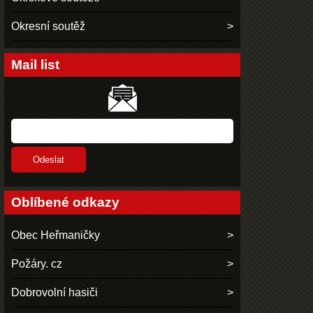
Okresní soutěž
Mail list
Oblíbené odkazy
Obec Heřmaničky
Požáry. cz
Dobrovolní hasiči