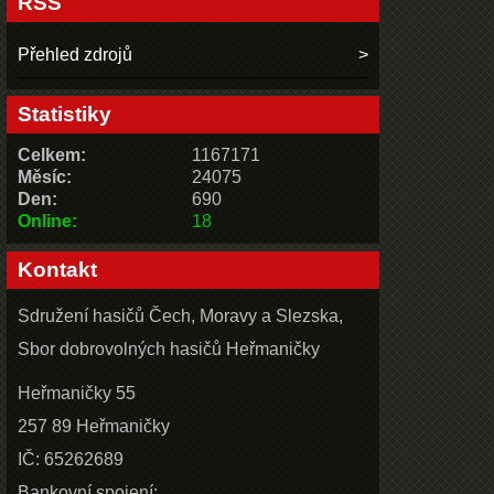
RSS
Přehled zdrojů
Statistiky
Celkem:
1167171
Měsíc:
24075
Den:
690
Online:
18
Kontakt
Sdružení hasičů Čech, Moravy a Slezska,
Sbor dobrovolných hasičů Heřmaničky
Heřmaničky 55
257 89 Heřmaničky
IČ: 65262689
Bankovní spojení: