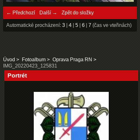
← Předchozí
Další →
Zpět do složky
Automatické procházení:
3
|
4
|
5
|
6
|
7
(čas ve vteřinách)
Úvod
Fotoalbum
Oprava Praga RN
IMG_20220423_125831
Portrét