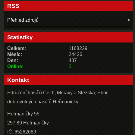
RSS
Přehled zdrojů
Statistiky
Celkem:
1168229
Měsíc:
24426
Den:
437
Online:
3
Kontakt
Sdružení hasičů Čech, Moravy a Slezska, Sbor
dobrovolných hasičů Heřmaničky
Heřmaničky 55
257 89 Heřmaničky
IČ: 65262689