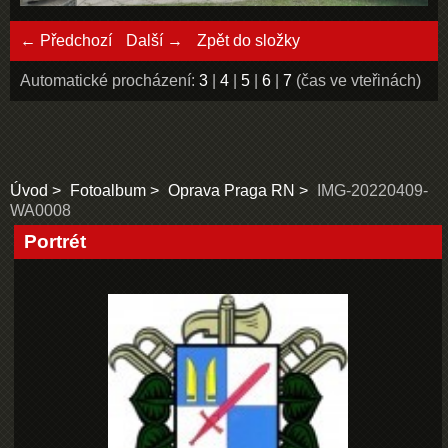
← Předchozí
Další →
Zpět do složky
Automatické procházení:
3
|
4
|
5
|
6
|
7
(čas ve vteřinách)
Úvod
Fotoalbum
Oprava Praga RN
IMG-20220409-
WA0008
Portrét