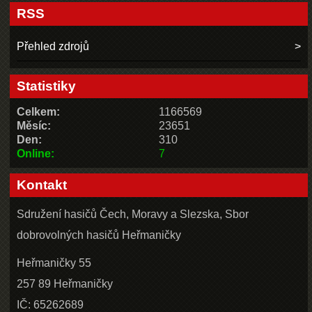
RSS
Přehled zdrojů
Statistiky
Celkem:
1166569
Měsíc:
23651
Den:
310
Online:
7
Kontakt
Sdružení hasičů Čech, Moravy a Slezska, Sbor
dobrovolných hasičů Heřmaničky
Heřmaničky 55
257 89 Heřmaničky
IČ: 65262689