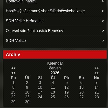
Dobrovolní hasiči
Hasičský záchranný sbor Středočeského kraje
SDH Velké Heřmanice
Okresní sdružení hasičů Benešov
SDH Votice
Archiv
Kalendář
<<
červen
>>
<<
2026
>>
Po
Út
St
Čt
Pá
So
Ne
1
2
3
4
5
6
7
8
9
10
11
12
13
14
15
16
17
18
19
20
21
22
23
24
25
26
27
28
29
30