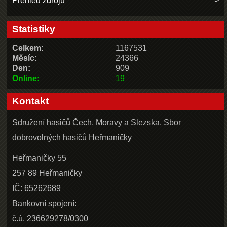
Přehled zdrojů
Statistiky
Celkem:
1167531
Měsíc:
24366
Den:
909
Online:
19
Kontakt
Sdružení hasičů Čech, Moravy a Slezska, Sbor
dobrovolných hasičů Heřmaničky
Heřmaničky 55
257 89 Heřmaničky
IČ: 65262689
Bankovní spojení:
č.ú. 236629278/0300