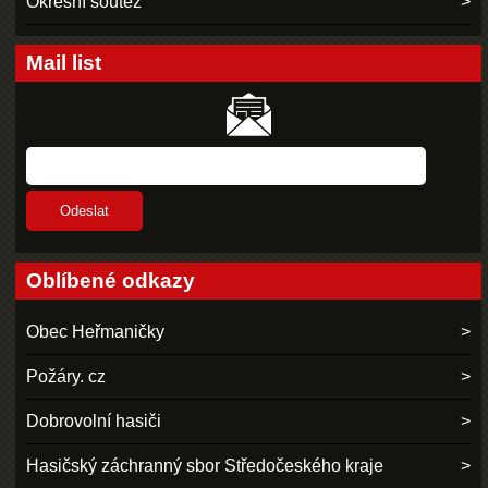
Okresní soutěž
Mail list
Oblíbené odkazy
Obec Heřmaničky
Požáry. cz
Dobrovolní hasiči
Hasičský záchranný sbor Středočeského kraje