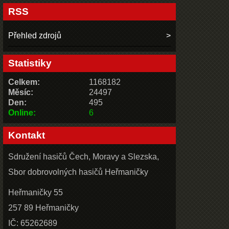
RSS
Přehled zdrojů
Statistiky
Celkem:
1168182
Měsíc:
24497
Den:
495
Online:
6
Kontakt
Sdružení hasičů Čech, Moravy a Slezska,
Sbor dobrovolných hasičů Heřmaničky
Heřmaničky 55
257 89 Heřmaničky
IČ: 65262689