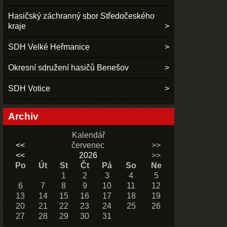
Hasičský záchranný sbor Středočeského
kraje
SDH Velké Heřmanice
Okresní sdružení hasičů Benešov
SDH Votice
Archiv
Kalendář
<<
červenec
>>
<<
2026
>>
Po
Út
St
Čt
Pá
So
Ne
1
2
3
4
5
6
7
8
9
10
11
12
13
14
15
16
17
18
19
20
21
22
23
24
25
26
27
28
29
30
31