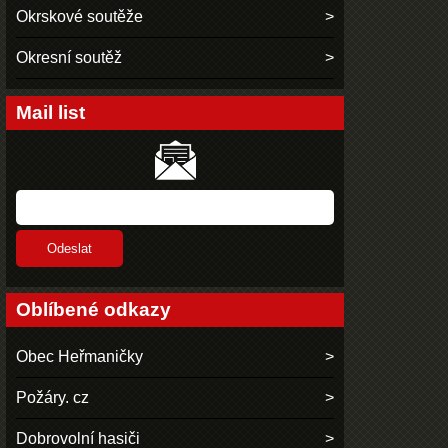
Okrskové soutěže
Okresní soutěž
Mail list
Oblíbené odkazy
Obec Heřmaničky
Požáry. cz
Dobrovolní hasiči