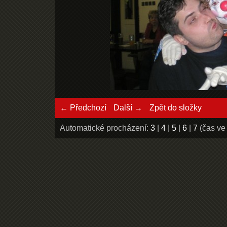
← Předchozí
Další →
Zpět do složky
Automatické procházení:
3
|
4
|
5
|
6
|
7
(čas ve 