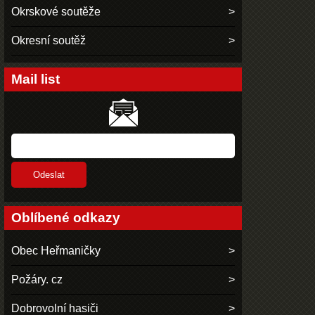
Okrskové soutěže
Okresní soutěž
Mail list
Oblíbené odkazy
Obec Heřmaničky
Požáry. cz
Dobrovolní hasiči