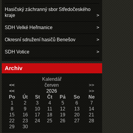
Hasičský záchranný sbor Středočeského
kraje
SDH Velké Heřmanice
Okresní sdružení hasičů Benešov
SDH Votice
Archiv
Kalendář
<<
červen
>>
<<
2026
>>
Po
Út
St
Čt
Pá
So
Ne
1
2
3
4
5
6
7
8
9
10
11
12
13
14
15
16
17
18
19
20
21
22
23
24
25
26
27
28
29
30