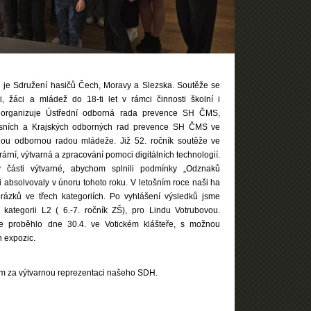
 je Sdružení hasičů Čech, Moravy a Slezska. Soutěže se
i, žáci a mládež do 18-ti let v rámci činnosti školní i
 organizuje Ústřední odborná rada prevence SH ČMS,
resních a Krajských odborných rad prevence SH ČMS ve
šnou odbornou radou mládeže. Již 52. ročník soutěže ve
terární, výtvarná a zpracování pomoci digitálních technologií.
části výtvarné, abychom splnili podmínky „Odznaků
ti absolvovaly v únoru tohoto roku. V letošním roce naši ha
brázků ve třech kategoriích. Po vyhlášení výsledků jsme
v kategorii L2 ( 6.-7. ročník ZŠ), pro Lindu Votrubovou.
e proběhlo dne 30.4. ve Votickém klášteře, s možnou
h expozic.
 za výtvarnou reprezentaci našeho SDH.