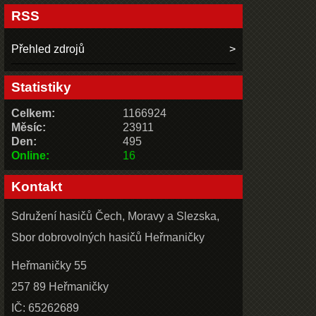
RSS
Přehled zdrojů
Statistiky
Celkem:
1166924
Měsíc:
23911
Den:
495
Online:
16
Kontakt
Sdružení hasičů Čech, Moravy a Slezska,
Sbor dobrovolných hasičů Heřmaničky
Heřmaničky 55
257 89 Heřmaničky
IČ: 65262689