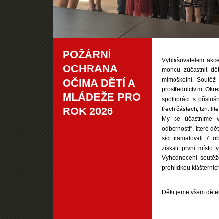
POŽÁRNÍ
Vyhlašovatelem akce
OCHRANA
mohou zúčastnit dět
mimoškolní. Soutěž
OČIMA DĚTÍ A
prostřednictvím Ok
MLÁDEŽE PRO
spolupráci s příslu
ROK 2026
třech částech, tzn. li
My se účastníme v 
odbornosti“, které dě
síci namalovali 7 o
získali první místo 
Vyhodnocení soutěž
prohlídkou klášterníc
Děkujeme všem dětem