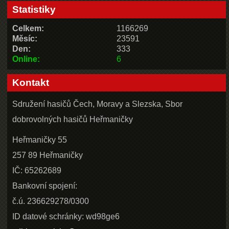
Statistiky
Celkem:
1166269
Měsíc:
23591
Den:
333
Online:
6
Kontakt
Sdružení hasičů Čech, Moravy a Slezska, Sbor
dobrovolných hasičů Heřmaničky
Heřmaničky 55
257 89 Heřmaničky
IČ: 65262689
Bankovní spojení:
č.ú. 236629278/0300
ID datové schránky: wd98ge6