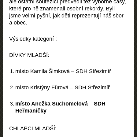
ale ostatní soutěžící předvedli též výborné časy,
které pro ně znamenali osobní rekordy. Byli
jsme velmi pyšní, jak děti reprezentují náš sbor
a obec.
Výsledky kategorií :
DÍVKY MLADŠÍ:
místo
Kamila Šimková –
SDH Střezimíř
místo
Kristýny Fürová –
SDH Střezimíř
místo
Anežka Suchomelová –
SDH
Heřmaničky
CHLAPCI MLADŠÍ: