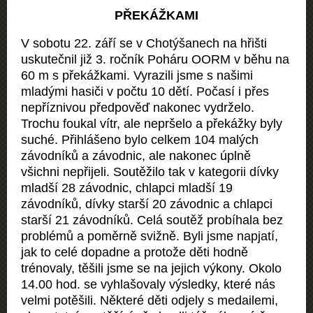
PŘEKÁŽKAMI
V sobotu 22. září se v Chotýšanech na hřišti
uskutečnil již 3. ročník Poháru OORM v běhu na
60 m s překážkami. Vyrazili jsme s našimi
mladými hasiči v počtu 10 dětí. Počasí i přes
nepříznivou předpověď nakonec vydrželo.
Trochu foukal vítr, ale nepršelo a překážky byly
suché. Přihlášeno bylo celkem 104 malých
závodníků a závodnic, ale nakonec úplně
všichni nepřijeli. Soutěžilo tak v kategorii dívky
mladší 28 závodnic, chlapci mladší 19
závodníků, dívky starší 20 závodnic a chlapci
starší 21 závodníků. Celá soutěž probíhala bez
problémů a poměrně svižně. Byli jsme napjatí,
jak to celé dopadne a protože děti hodně
trénovaly, těšili jsme se na jejich výkony. Okolo
14.00 hod. se vyhlašovaly výsledky, které nás
velmi potěšili. Některé děti odjely s medailemi,